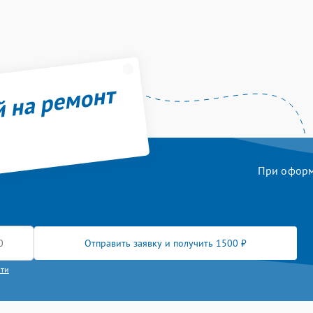
й на ремонт
При оформл
Отправить заявку и получить 1500 ₽
сти