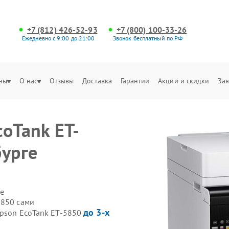
+7 (812) 426-52-93
+7 (800) 100-33-26
Ежедневно с 9:00 до 21:00
Звонок бесплатный по РФ
ны
О нас
Отзывы
Доставка
Гарантии
Акции и скидки
Зая
oTank ET-
бурге
е
5850 сами
до 3-х
Epson EcoTank ET-5850