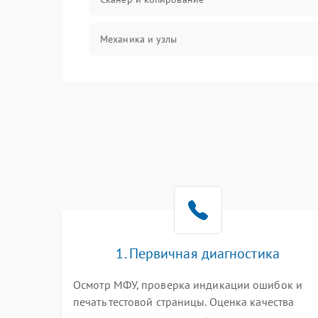
Механика и узлы
Программные сбои
Подключение и интерфейсы
Дисплей и органы управления
Изображение
Проблемы с механикой
1. Первичная диагностика
Питание и запуск
Осмотр МФУ, проверка индикации ошибок и
печать тестовой страницы. Оценка качества