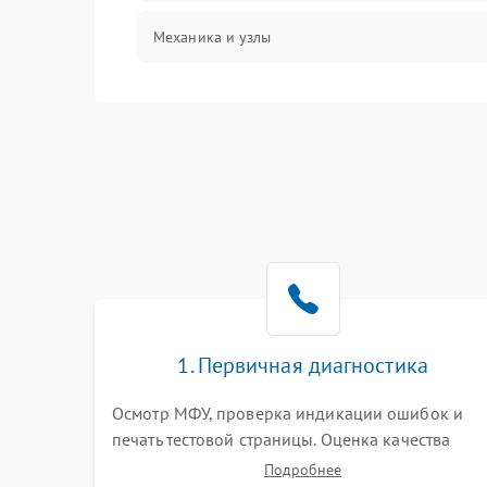
Механика и узлы
Программные сбои
Подключение и интерфейсы
Дисплей и органы управления
Изображение
Проблемы с механикой
1. Первичная диагностика
Питание и запуск
Осмотр МФУ, проверка индикации ошибок и
печать тестовой страницы. Оценка качества
захвата бумаги и работы сканирующей линейки
Подробнее