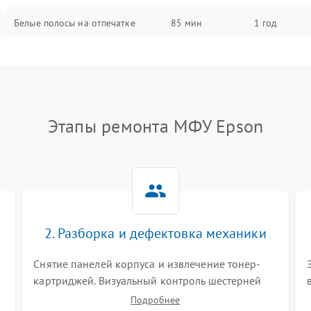
Белые полосы на отпечатке
85 мин
1 год
Чёрный фон на листе
85 мин
1 год
Этапы ремонта МФУ Epson
2. Разборка и дефектовка механики
Снятие панелей корпуса и извлечение тонер-
картриджей. Визуальный контроль шестерней
.
редуктора, роликов захвата, термопленки и
Подробнее