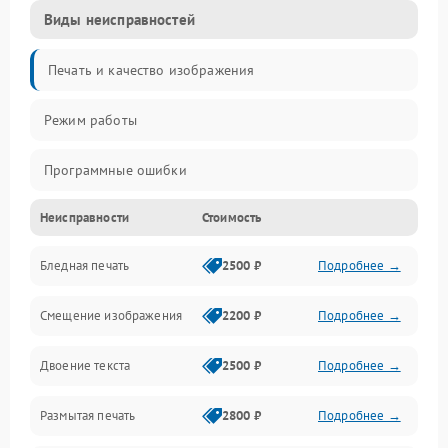
Виды неисправностей
Печать и качество изображения
Режим работы
Программные ошибки
Неисправности
Стоимость
Картриджи и расходники
Бледная печать
2500 ₽
Подробнее →
Сканер и копирование
Смещение изображения
2200 ₽
Подробнее →
Механика и узлы
Двоение текста
2500 ₽
Подробнее →
Программные сбои
Размытая печать
2800 ₽
Подробнее →
Подключение и интерфейсы