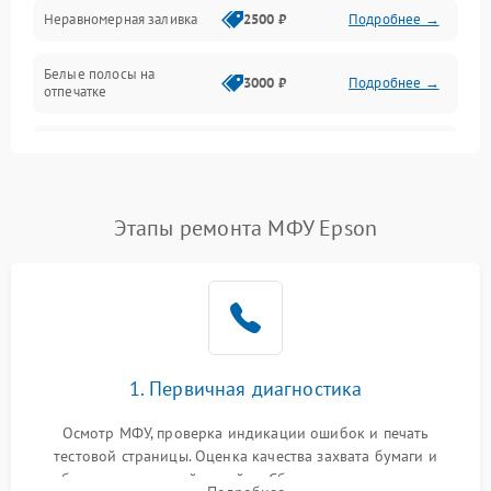
Неравномерная заливка
2500 ₽
Подробнее →
Дисплей и органы управления
Белые полосы на
Изображение
3000 ₽
Подробнее →
отпечатке
Проблемы с механикой
Чёрный фон на листе
3500 ₽
Подробнее →
Питание и запуск
Этапы ремонта МФУ Epson
1. Первичная диагностика
Осмотр МФУ, проверка индикации ошибок и печать
тестовой страницы. Оценка качества захвата бумаги и
работы сканирующей линейки. Сбор данных о замятиях,