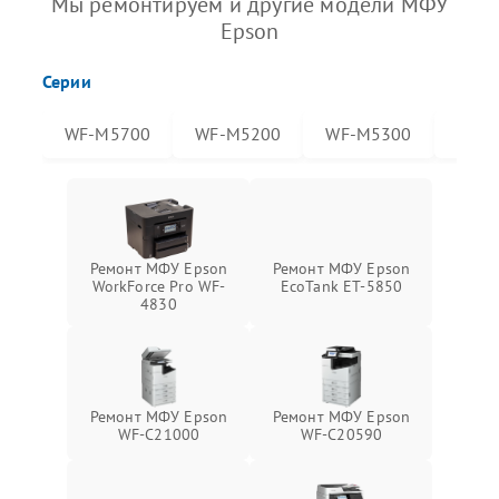
Мы ремонтируем и другие модели МФУ
Epson
Серии
WF-M5700
WF-M5200
WF-M5300
WF-
Ремонт МФУ Epson
Ремонт МФУ Epson
WorkForce Pro WF-
EcoTank ET-5850
4830
Ремонт МФУ Epson
Ремонт МФУ Epson
WF-C21000
WF-C20590