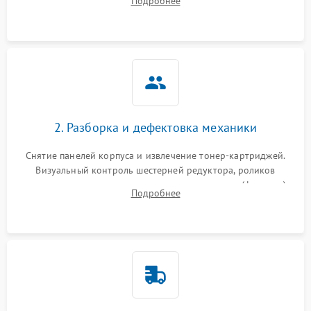
Подробнее
дефектах изображения или посторонних шумах при работе.
2. Разборка и дефектовка механики
Снятие панелей корпуса и извлечение тонер-картриджей.
Визуальный контроль шестерней редуктора, роликов
захвата, термопленки и прижимного вала в печи (фьюзере).
Подробнее
Проверка оптики сканера на загрязнения.