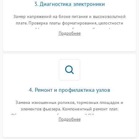
3. Диагностика электроники
Замер напряжений на блоке питания и высоковольтной
плате. Проверка платы форматирования, целостности
плоских шлейфов сканера и работоспособности флажков и
Подробнее
оптопар (датчиков прохождения бумаги).
4. Ремонт и профилактика узлов
Замена изношенных роликов, тормозных площадок и
элементов фьюзера. Компонентный ремонт плат.
Обязательная очистка блока лазера (LSU), зеркал и тракта
Подробнее
печати от просыпанного тонера и бумажной пыли.