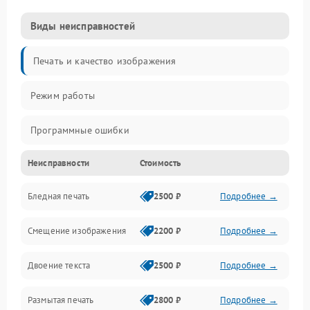
Виды неисправностей
Печать и качество изображения
Режим работы
Программные ошибки
Неисправности
Стоимость
Картриджи и расходники
Бледная печать
2500 ₽
Подробнее →
Сканер и копирование
Смещение изображения
2200 ₽
Подробнее →
Механика и узлы
Двоение текста
2500 ₽
Подробнее →
Программные сбои
Размытая печать
2800 ₽
Подробнее →
Подключение и интерфейсы