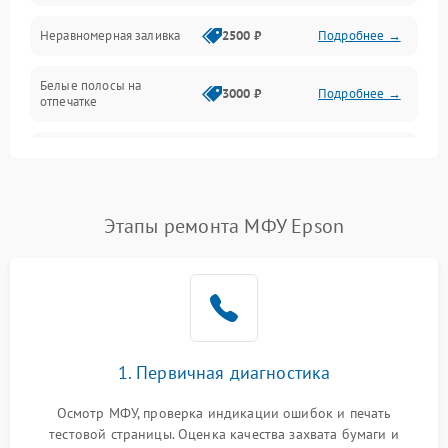
Неравномерная заливка
2500 ₽
Подробнее →
Дисплей и органы управления
Белые полосы на
Изображение
3000 ₽
Подробнее →
отпечатке
Проблемы с механикой
Чёрный фон на листе
3500 ₽
Подробнее →
Питание и запуск
Этапы ремонта МФУ Epson
1. Первичная диагностика
Осмотр МФУ, проверка индикации ошибок и печать
тестовой страницы. Оценка качества захвата бумаги и