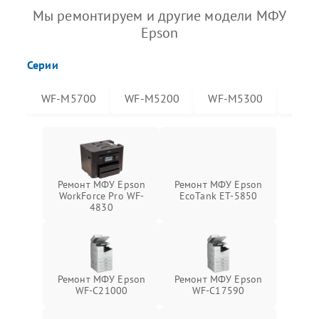
Мы ремонтируем и другие модели МФУ
Epson
Серии
WF-M5700
WF-M5200
WF-M5300
WF-
Ремонт МФУ Epson
Ремонт МФУ Epson
WorkForce Pro WF-
EcoTank ET-5850
4830
Ремонт МФУ Epson
Ремонт МФУ Epson
WF-C21000
WF-C17590