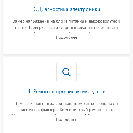
3. Диагностика электроники
Замер напряжений на блоке питания и высоковольтной
плате. Проверка платы форматирования, целостности
плоских шлейфов сканера и работоспособности флажков и
Подробнее
оптопар (датчиков прохождения бумаги).
4. Ремонт и профилактика узлов
Замена изношенных роликов, тормозных площадок и
элементов фьюзера. Компонентный ремонт плат.
Обязательная очистка блока лазера (LSU), зеркал и тракта
Подробнее
печати от просыпанного тонера и бумажной пыли.