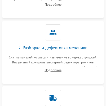
работы сканирующей линейки. Сбор данных о замятиях,
Подробнее
дефектах изображения или посторонних шумах при работе.
2. Разборка и дефектовка механики
Снятие панелей корпуса и извлечение тонер-картриджей.
Визуальный контроль шестерней редуктора, роликов
захвата, термопленки и прижимного вала в печи (фьюзере).
Подробнее
Проверка оптики сканера на загрязнения.