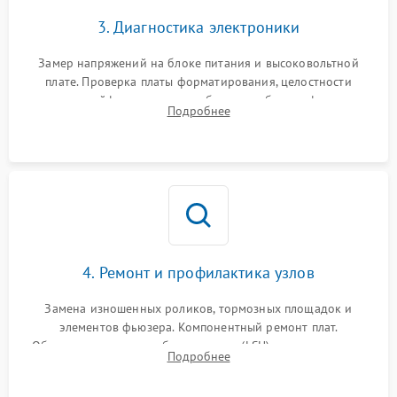
3. Диагностика электроники
Замер напряжений на блоке питания и высоковольтной
плате. Проверка платы форматирования, целостности
плоских шлейфов сканера и работоспособности флажков и
Подробнее
оптопар (датчиков прохождения бумаги).
4. Ремонт и профилактика узлов
Замена изношенных роликов, тормозных площадок и
элементов фьюзера. Компонентный ремонт плат.
Обязательная очистка блока лазера (LSU), зеркал и тракта
Подробнее
печати от просыпанного тонера и бумажной пыли.