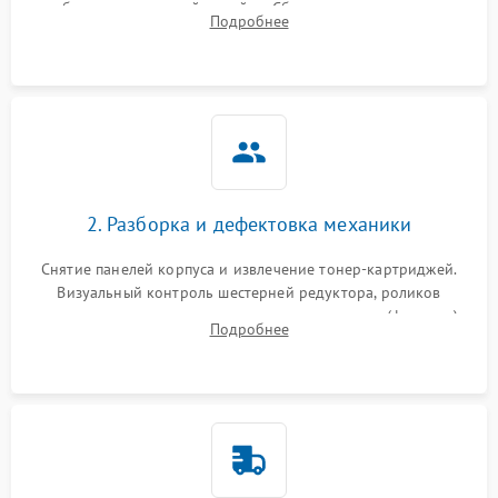
работы сканирующей линейки. Сбор данных о замятиях,
Подробнее
дефектах изображения или посторонних шумах при работе.
2. Разборка и дефектовка механики
Снятие панелей корпуса и извлечение тонер-картриджей.
Визуальный контроль шестерней редуктора, роликов
захвата, термопленки и прижимного вала в печи (фьюзере).
Подробнее
Проверка оптики сканера на загрязнения.