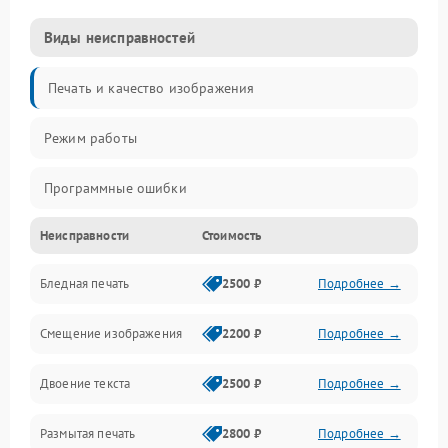
Виды неисправностей
Печать и качество изображения
Режим работы
Программные ошибки
Неисправности
Стоимость
Картриджи и расходники
Бледная печать
2500 ₽
Подробнее →
Сканер и копирование
Смещение изображения
2200 ₽
Подробнее →
Механика и узлы
Двоение текста
2500 ₽
Подробнее →
Программные сбои
Размытая печать
2800 ₽
Подробнее →
Подключение и интерфейсы