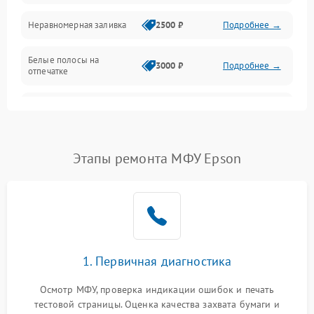
Неравномерная заливка
2500 ₽
Подробнее →
Дисплей и органы управления
Белые полосы на
Изображение
3000 ₽
Подробнее →
отпечатке
Проблемы с механикой
Чёрный фон на листе
3500 ₽
Подробнее →
Питание и запуск
Этапы ремонта МФУ Epson
1. Первичная диагностика
Осмотр МФУ, проверка индикации ошибок и печать
тестовой страницы. Оценка качества захвата бумаги и