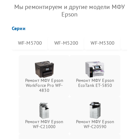
Мы ремонтируем и другие модели МФУ
Epson
Серии
WF-M5700
WF-M5200
WF-M5300
WF-
Ремонт МФУ Epson
Ремонт МФУ Epson
WorkForce Pro WF-
EcoTank ET-5850
4830
Ремонт МФУ Epson
Ремонт МФУ Epson
WF-C21000
WF-C20590