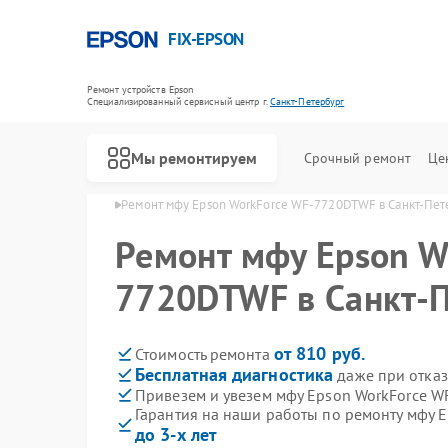
FIX-EPSON
Ремонт устройств Epson
Специализированный cервисный центр г.
Санкт-Петербург
Мы ремонтируем
Срочный ремонт
Це
 в Санкт-Петербурге
Ремонт мфу Epson WorkForce WF-7720DTWF в Санкт-Пет
Ремонт мфу Epson W
7720DTWF в Санкт-П
от 810 руб.
Стоимость ремонта
Бесплатная диагностика
даже при отказ
Привезем и увезем мфу Epson WorkForce 
Гарантия на наши работы по ремонту мфу 
до 3-х лет