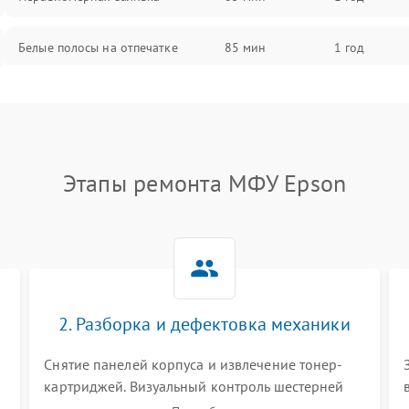
Белые полосы на отпечатке
85 мин
1 год
Чёрный фон на листе
85 мин
1 год
Этапы ремонта МФУ Epson
2. Разборка и дефектовка механики
Снятие панелей корпуса и извлечение тонер-
картриджей. Визуальный контроль шестерней
.
редуктора, роликов захвата, термопленки и