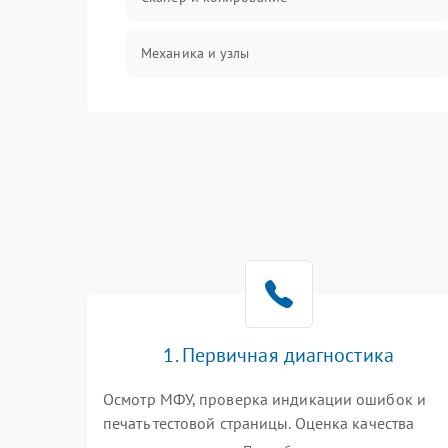
Механика и узлы
Программные сбои
Подключение и интерфейсы
Дисплей и органы управления
Изображение
Проблемы с механикой
1. Первичная диагностика
Питание и запуск
Осмотр МФУ, проверка индикации ошибок и
печать тестовой страницы. Оценка качества
захвата бумаги и работы сканирующей линейки