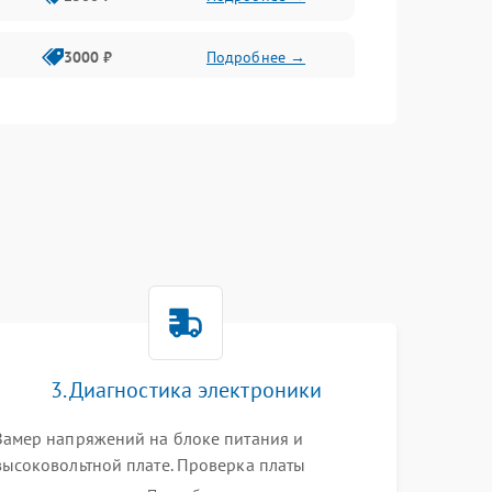
3000 ₽
Подробнее →
3500 ₽
Подробнее →
3. Диагностика электроники
Замер напряжений на блоке питания и
высоковольтной плате. Проверка платы
форматирования, целостности плоских шлейфов