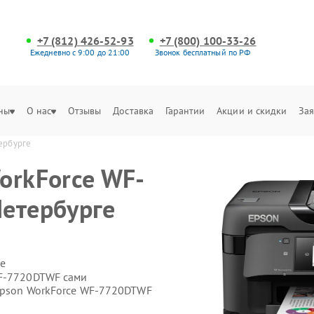
+7 (812) 426-52-93
+7 (800) 100-33-26
Ежедневно с 9:00 до 21:00
Звонок бесплатный по РФ
ны
О нас
Отзывы
Доставка
Гарантии
Акции и скидки
Зая
ербурге
orkForce WF-
етербурге
е
WF-7720DTWF сами
Epson WorkForce WF-7720DTWF