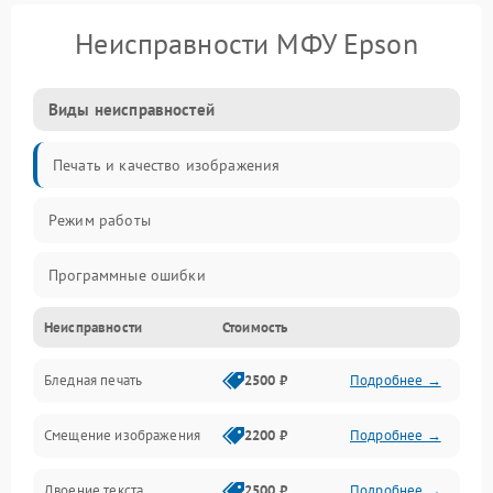
Неисправности МФУ Epson
Виды неисправностей
Печать и качество изображения
Режим работы
Программные ошибки
Неисправности
Стоимость
Картриджи и расходники
Бледная печать
2500 ₽
Подробнее →
Сканер и копирование
Смещение изображения
2200 ₽
Подробнее →
Механика и узлы
Двоение текста
2500 ₽
Подробнее →