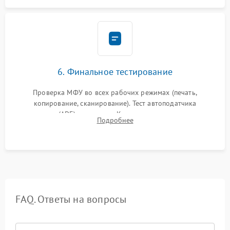
6. Финальное тестирование
Проверка МФУ во всех рабочих режимах (печать,
копирование, сканирование). Тест автоподатчика
документов (ADF) и дуплекса. Контроль качества отпечатка
Подробнее
на отсутствие серого фона, полос и надежность запекания
тонера.
FAQ. Ответы на вопросы