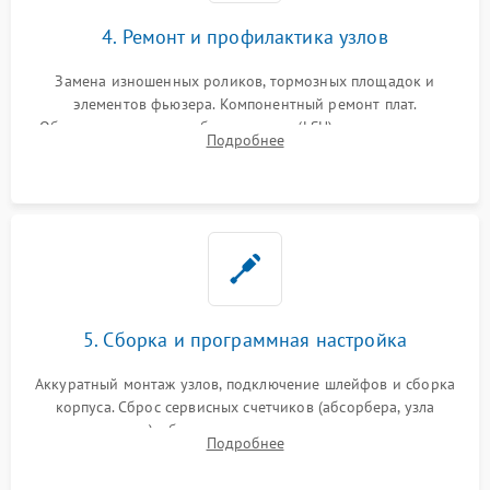
4. Ремонт и профилактика узлов
Замена изношенных роликов, тормозных площадок и
элементов фьюзера. Компонентный ремонт плат.
Обязательная очистка блока лазера (LSU), зеркал и тракта
Подробнее
печати от просыпанного тонера и бумажной пыли.
5. Сборка и программная настройка
Аккуратный монтаж узлов, подключение шлейфов и сборка
корпуса. Сброс сервисных счетчиков (абсорбера, узла
закрепления), обновление прошивки и программная
Подробнее
калибровка цветопередачи и позиционирования сканера.