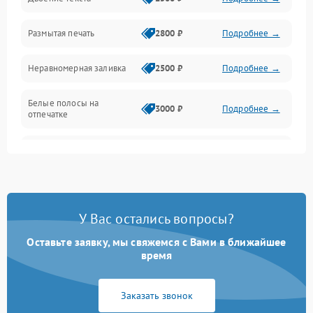
Программные сбои
Размытая печать
2800 ₽
Подробнее →
Подключение и интерфейсы
Неравномерная заливка
2500 ₽
Подробнее →
Дисплей и органы управления
Белые полосы на
Изображение
3000 ₽
Подробнее →
отпечатке
Проблемы с механикой
Чёрный фон на листе
3500 ₽
Подробнее →
Питание и запуск
У Вас остались вопросы?
Оставьте заявку, мы свяжемся с Вами в ближайшее
время
Заказать звонок