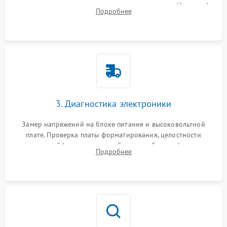
захвата, термопленки и прижимного вала в печи (фьюзере).
Подробнее
Проверка оптики сканера на загрязнения.
3. Диагностика электроники
Замер напряжений на блоке питания и высоковольтной
плате. Проверка платы форматирования, целостности
плоских шлейфов сканера и работоспособности флажков и
Подробнее
оптопар (датчиков прохождения бумаги).