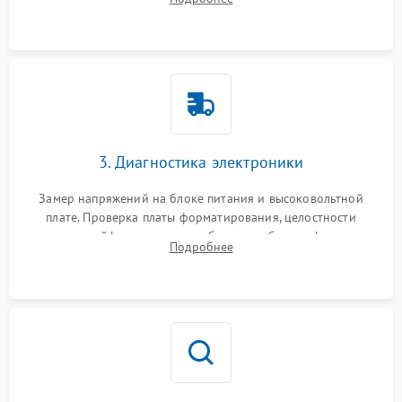
Проверка оптики сканера на загрязнения.
3. Диагностика электроники
Замер напряжений на блоке питания и высоковольтной
плате. Проверка платы форматирования, целостности
плоских шлейфов сканера и работоспособности флажков и
Подробнее
оптопар (датчиков прохождения бумаги).