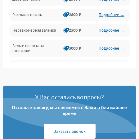
Программные сбои
Размытая печать
2800 ₽
Подробнее →
Подключение и интерфейсы
Неравномерная заливка
2500 ₽
Подробнее →
Дисплей и органы управления
Белые полосы на
Изображение
3000 ₽
Подробнее →
отпечатке
Проблемы с механикой
Чёрный фон на листе
3500 ₽
Подробнее →
Питание и запуск
У Вас остались вопросы?
Оставьте заявку, мы свяжемся с Вами в ближайшее
время
Заказать звонок