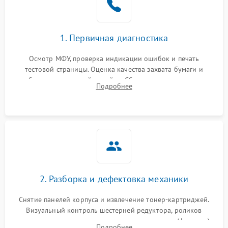
1. Первичная диагностика
Осмотр МФУ, проверка индикации ошибок и печать
тестовой страницы. Оценка качества захвата бумаги и
работы сканирующей линейки. Сбор данных о замятиях,
Подробнее
дефектах изображения или посторонних шумах при работе.
2. Разборка и дефектовка механики
Снятие панелей корпуса и извлечение тонер-картриджей.
Визуальный контроль шестерней редуктора, роликов
захвата, термопленки и прижимного вала в печи (фьюзере).
Подробнее