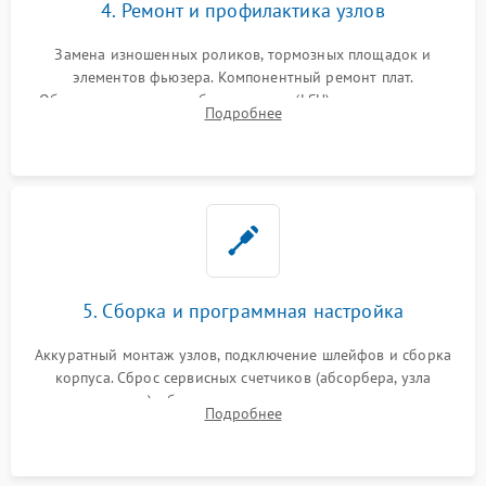
4. Ремонт и профилактика узлов
Замена изношенных роликов, тормозных площадок и
элементов фьюзера. Компонентный ремонт плат.
Обязательная очистка блока лазера (LSU), зеркал и тракта
Подробнее
печати от просыпанного тонера и бумажной пыли.
5. Сборка и программная настройка
Аккуратный монтаж узлов, подключение шлейфов и сборка
корпуса. Сброс сервисных счетчиков (абсорбера, узла
закрепления), обновление прошивки и программная
Подробнее
калибровка цветопередачи и позиционирования сканера.