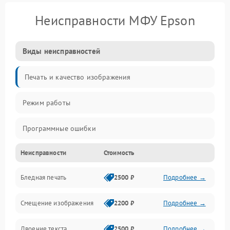
Неисправности МФУ Epson
Виды неисправностей
Печать и качество изображения
Режим работы
Программные ошибки
Неисправности
Стоимость
Картриджи и расходники
Бледная печать
2500 ₽
Подробнее →
Сканер и копирование
Смещение изображения
2200 ₽
Подробнее →
Механика и узлы
Двоение текста
2500 ₽
Подробнее →