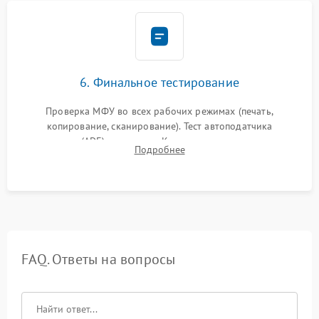
6. Финальное тестирование
Проверка МФУ во всех рабочих режимах (печать,
копирование, сканирование). Тест автоподатчика
документов (ADF) и дуплекса. Контроль качества отпечатка
Подробнее
на отсутствие серого фона, полос и надежность запекания
тонера.
FAQ. Ответы на вопросы