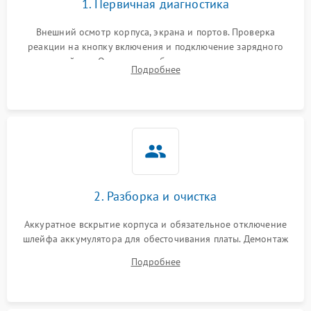
1. Первичная диагностика
Внешний осмотр корпуса, экрана и портов. Проверка
реакции на кнопку включения и подключение зарядного
устройства. Оценка потребления тока с помощью
Подробнее
лабораторного блока питания для локализации проблемы.
2. Разборка и очистка
Аккуратное вскрытие корпуса и обязательное отключение
шлейфа аккумулятора для обесточивания платы. Демонтаж
системы охлаждения, очистка кулера от пыли и удаление
Подробнее
высохшей термопасты с кристаллов чипов.