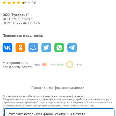
4.9-5.0
ООО "Русервис"
ИНН 7702633247
ОГРН 1077746335776
Поделиться в соц. сетях:
Мы принимаем
все формы оплаты
Политика конфиденциальности
Вся информация на сайте носит исключительно справочный характер.
Товарные знаки используются исключительно для описания устройств, в отношении которых
сервисные центры spb.epson-fixim.ru предоставляют услуги по ремонту. Услуги оказываются в
неавторизованных сервисных центрах spb.epson-fixim.ru, которые не связаны с
правообладателями товарных знаков или их официальными представителями.
Ремонт осуществляется для устройств, уже введенных в гражданский оборот в соответствии
Этот сайт использует файлы cookie. Вы можете
со статьей 1487 ГК РФ.