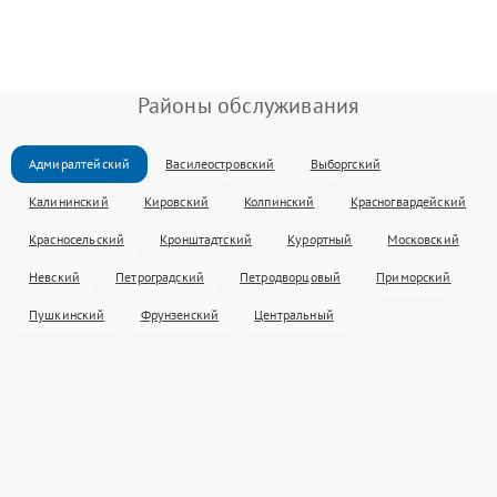
Районы обслуживания
Адмиралтейский
Василеостровский
Выборгский
Калининский
Кировский
Колпинский
Красногвардейский
Красносельский
Кронштадтский
Курортный
Московский
Невский
Петроградский
Петродворцовый
Приморский
Пушкинский
Фрунзенский
Центральный