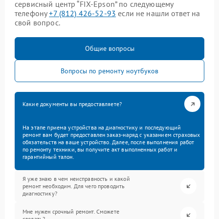
сервисный центр “FIX-Epson” по следующему
телефону
+7 (812) 426-52-93
если не нашли ответ на
свой вопрос.
Общие вопросы
Вопросы по ремонту ноутбуков
Какие документы вы предоставляете?
На этапе приема устройства на диагностику и последующий
ремонт вам будет предоставлен заказ-наряд с указанием страховых
обязательств на ваше устройство. Далее, после выполнения работ
по ремонту техники, вы получите акт выполненных работ и
гарантийный талон.
Я уже знаю в чем неисправность и какой
ремонт необходим. Для чего проводить
диагностику?
Мне нужен срочный ремонт. Сможете
сделать?