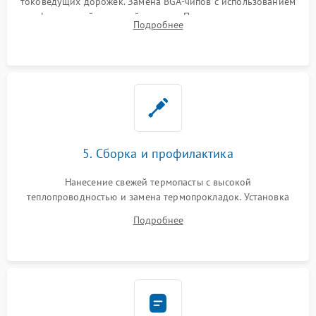
токоведущих дорожек. Замена BGA-чипов с использованием
инфракрасной паяльной станции. Прошивка микросхемы
Подробнее
BIOS или замена поврежденных портов USB
5. Сборка и профилактика
Нанесение свежей термопасты с высокой
теплопроводностью и замена термопрокладок. Установка
системы охлаждения, подключение всех внутренних
Подробнее
шлейфов, модулей памяти и накопителей. Предварительная
сборка корпуса.