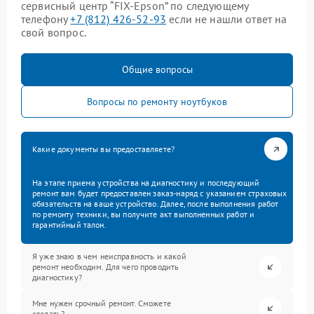
сервисный центр “FIX-Epson” по следующему
телефону
+7 (812) 426-52-93
если не нашли ответ на
свой вопрос.
Общие вопросы
Вопросы по ремонту ноутбуков
Какие документы вы предоставляете?
На этапе приема устройства на диагностику и последующий
ремонт вам будет предоставлен заказ-наряд с указанием страховых
обязательств на ваше устройство. Далее, после выполнения работ
по ремонту техники, вы получите акт выполненных работ и
гарантийный талон.
Я уже знаю в чем неисправность и какой
ремонт необходим. Для чего проводить
диагностику?
Мне нужен срочный ремонт. Сможете
сделать?