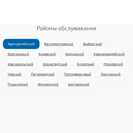
Районы обслуживания
Адмиралтейский
Василеостровский
Выборгский
Калининский
Кировский
Колпинский
Красногвардейский
Красносельский
Кронштадтский
Курортный
Московский
Невский
Петроградский
Петродворцовый
Приморский
Пушкинский
Фрунзенский
Центральный