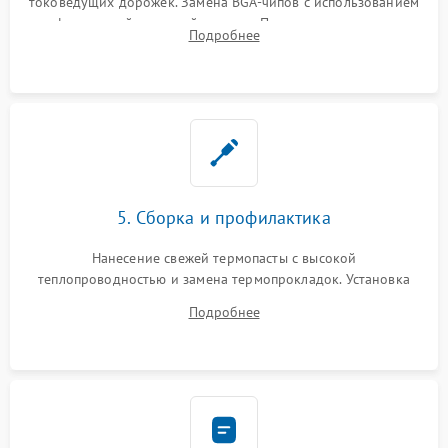
токоведущих дорожек. Замена BGA-чипов с использованием
инфракрасной паяльной станции. Прошивка микросхемы
Подробнее
BIOS или замена поврежденных портов USB
5. Сборка и профилактика
Нанесение свежей термопасты с высокой
теплопроводностью и замена термопрокладок. Установка
системы охлаждения, подключение всех внутренних
Подробнее
шлейфов, модулей памяти и накопителей. Предварительная
сборка корпуса.