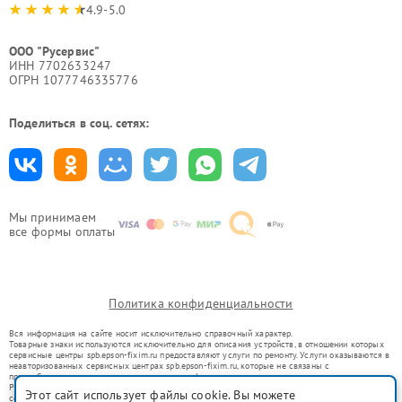
4.9-5.0
ООО "Русервис"
ИНН 7702633247
ОГРН 1077746335776
Поделиться в соц. сетях:
Мы принимаем
все формы оплаты
Политика конфиденциальности
Вся информация на сайте носит исключительно справочный характер.
Товарные знаки используются исключительно для описания устройств, в отношении которых
сервисные центры spb.epson-fixim.ru предоставляют услуги по ремонту. Услуги оказываются в
неавторизованных сервисных центрах spb.epson-fixim.ru, которые не связаны с
правообладателями товарных знаков или их официальными представителями.
Ремонт осуществляется для устройств, уже введенных в гражданский оборот в соответствии
Этот сайт использует файлы cookie. Вы можете
со статьей 1487 ГК РФ.