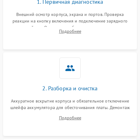
1. Первичная диагностика
Внешний осмотр корпуса, экрана и портов. Проверка
реакции на кнопку включения и подключение зарядного
устройства. Оценка потребления тока с помощью
Подробнее
лабораторного блока питания для локализации проблемы.
2. Разборка и очистка
Аккуратное вскрытие корпуса и обязательное отключение
шлейфа аккумулятора для обесточивания платы. Демонтаж
системы охлаждения, очистка кулера от пыли и удаление
Подробнее
высохшей термопасты с кристаллов чипов.