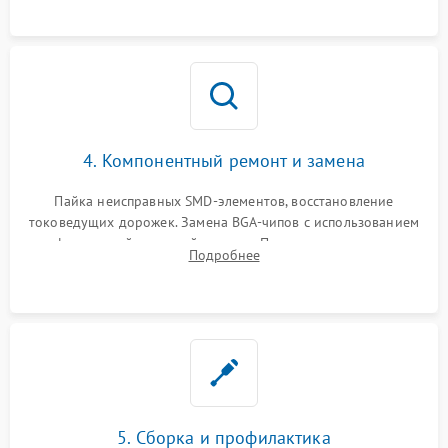
4. Компонентный ремонт и замена
Пайка неисправных SMD-элементов, восстановление
токоведущих дорожек. Замена BGA-чипов с использованием
инфракрасной паяльной станции. Прошивка микросхемы
Подробнее
BIOS или замена поврежденных портов USB
5. Сборка и профилактика