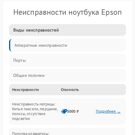
Неисправности ноутбука Epson
Виды неисправностей
Аппаратные неисправности
Порты
Общие поломки
Неисправности
Стоимость
Устройства
Неисправность матрицы:
Программные ошибки
битые пиксели, мерцание,
5000 ₽
Подробнее →
полосы, отсутствие
подсветки
Электрические и системные сбои
Поломка клавиатуры: