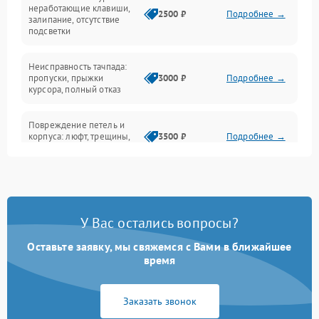
Интерфейсные проблемы
неработающие клавиши,
2500 ₽
Подробнее →
залипание, отсутствие
подсветки
Батарея
Неисправность тачпада:
Сеть и интернет
пропуски, прыжки
3000 ₽
Подробнее →
курсора, полный отказ
Система охлаждения
Повреждение петель и
корпуса: люфт, трещины,
3500 ₽
Подробнее →
деформация
Проблемы аккумулятора:
быстрая разрядка,
2500 ₽
Подробнее →
невозможность зарядки,
вздутие
У Вас остались вопросы?
Оставьте заявку, мы свяжемся с Вами в ближайшее
Неисправность зарядного
время
устройства или разъёма
2000 ₽
Подробнее →
питания
Заказать звонок
Перегрев из‑за пыли,