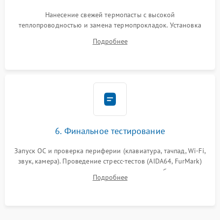
Нанесение свежей термопасты с высокой
теплопроводностью и замена термопрокладок. Установка
системы охлаждения, подключение всех внутренних
Подробнее
шлейфов, модулей памяти и накопителей. Предварительная
сборка корпуса.
6. Финальное тестирование
Запуск ОС и проверка периферии (клавиатура, тачпад, Wi-Fi,
звук, камера). Проведение стресс-тестов (AIDA64, FurMark)
для контроля температурного режима и стабильности
Подробнее
системы под пиковой нагрузкой.