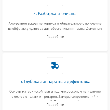
2. Разборка и очистка
Аккуратное вскрытие корпуса и обязательное отключение
шлейфа аккумулятора для обесточивания платы. Демонтаж
системы охлаждения, очистка кулера от пыли и удаление
Подробнее
высохшей термопасты с кристаллов чипов.
3. Глубокая аппаратная дефектовка
Осмотр материнской платы под микроскопом на наличие
окислов от влаги и прогаров. Замеры сопротивлений и
дежурных напряжений. Проверка цепей питания,
Подробнее
мультиконтроллера, процессора и видеочипа.