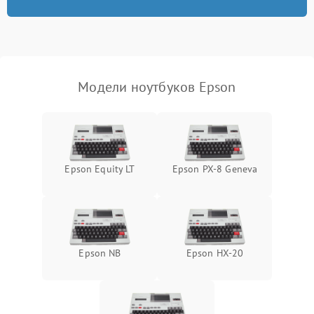
износа термопасты или
2500 ₽
Подробнее →
неисправности кулера
Выход из строя SSD или
HDD: медленная загрузка,
3000 ₽
Подробнее →
ошибки чтения,
пропадание диска
Модели ноутбуков Epson
Неисправность
оперативной памяти:
2000 ₽
Подробнее →
вылеты приложений,
синие экраны
Epson Equity LT
Epson PX-8 Geneva
Проблемы Wi‑Fi или
2500 ₽
Подробнее →
Bluetooth модулей
Epson NB
Epson HX-20