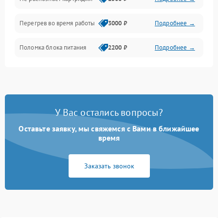
Программное обеспечение
Перегрев во время работы
3000 ₽
Подробнее →
Корпус/Герметичность
Поломка блока питания
2200 ₽
Подробнее →
Интерфейсы
Электронные компоненты
У Вас остались вопросы?
Оставьте заявку, мы свяжемся с Вами в ближайшее
время
Заказать звонок