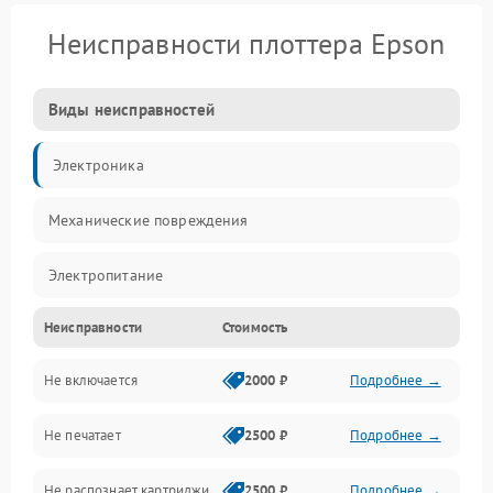
Неисправности плоттера Epson
Виды неисправностей
Электроника
Механические повреждения
Электропитание
Неисправности
Стоимость
Работа системы
Не включается
2000 ₽
Подробнее →
Механика
Не печатает
2500 ₽
Подробнее →
Оптика
Не распознает картриджи
2500 ₽
Подробнее →