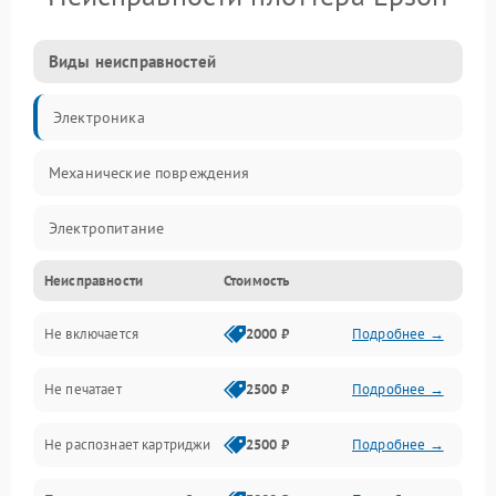
Виды неисправностей
Электроника
Механические повреждения
Электропитание
Неисправности
Стоимость
Работа системы
Не включается
2000 ₽
Подробнее →
Механика
Не печатает
2500 ₽
Подробнее →
Оптика
Не распознает картриджи
2500 ₽
Подробнее →
Программное обеспечение