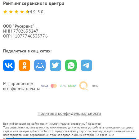
Рейтинг сервисного центра
4.9-5.0
ООО "Русервис"
ИНН 7702633247
ОГРН 1077746335776
Поделиться в соц. сетях:
Мы принимаем
все формы оплаты
Политика конфиденциальности
Вся информация на сайте носит исключительно справочный характер.
Товарные знаки используются исключительно для описания устройств, в отношении которых
сервисные центры spb.epson-fixim.ru предоставляют услуги по ремонту. Услуги оказываются в
неавторизованных сервисных центрах spb.epson-fixim.ru, которые не связаны с
правообладателями товарных знаков или их официальными представителями.