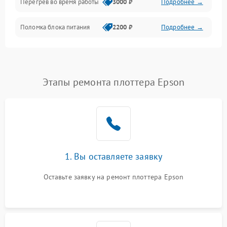
Перегрев во время работы
3000 ₽
Подробнее →
Корпус/Герметичность
Поломка блока питания
2200 ₽
Подробнее →
Интерфейсы
Электронные компоненты
Этапы ремонта плоттера Epson
1. Вы оставляете заявку
Оставьте заявку на ремонт плоттера Epson