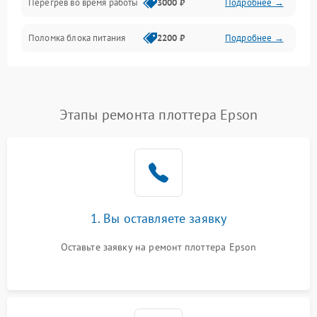
Перегрев во время работы
3000 ₽
Подробнее →
Корпус/Герметичность
Поломка блока питания
2200 ₽
Подробнее →
Интерфейсы
Электронные компоненты
Этапы ремонта плоттера Epson
1. Вы оставляете заявку
Оставьте заявку на ремонт плоттера Epson