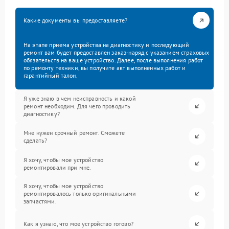
Какие документы вы предоставляете?
На этапе приема устройства на диагностику и последующий
ремонт вам будет предоставлен заказ-наряд с указанием страховых
обязательств на ваше устройство. Далее, после выполнения работ
по ремонту техники, вы получите акт выполненных работ и
гарантийный талон.
Я уже знаю в чем неисправность и какой
ремонт необходим. Для чего проводить
диагностику?
Мне нужен срочный ремонт. Сможете
сделать?
Я хочу, чтобы мое устройство
ремонтировали при мне.
Я хочу, чтобы мое устройство
ремонтировалось только оригинальными
запчастями.
Как я узнаю, что мое устройство готово?