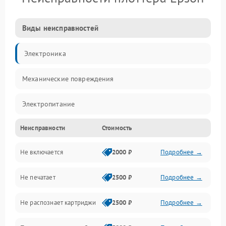
Виды неисправностей
Электроника
Механические повреждения
Электропитание
Неисправности
Стоимость
Работа системы
Не включается
2000 ₽
Подробнее →
Механика
Не печатает
2500 ₽
Подробнее →
Оптика
Не распознает картриджи
2500 ₽
Подробнее →
Программное обеспечение