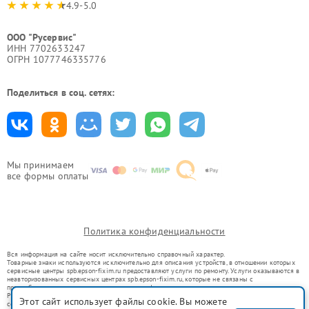
4.9-5.0
ООО "Русервис"
ИНН 7702633247
ОГРН 1077746335776
Поделиться в соц. сетях:
Мы принимаем
все формы оплаты
Политика конфиденциальности
Вся информация на сайте носит исключительно справочный характер.
Товарные знаки используются исключительно для описания устройств, в отношении которых
сервисные центры spb.epson-fixim.ru предоставляют услуги по ремонту. Услуги оказываются в
неавторизованных сервисных центрах spb.epson-fixim.ru, которые не связаны с
правообладателями товарных знаков или их официальными представителями.
Ремонт осуществляется для устройств, уже введенных в гражданский оборот в соответствии
Этот сайт использует файлы cookie. Вы можете
со статьей 1487 ГК РФ.