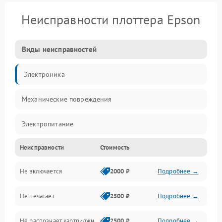
Неисправности плоттера Epson
Виды неисправностей
Электроника
Механические повреждения
Электропитание
Неисправности
Стоимость
Работа системы
Не включается
2000 ₽
Подробнее →
Механика
Не печатает
2500 ₽
Подробнее →
Оптика
Не распознает картриджи
2500 ₽
Подробнее →