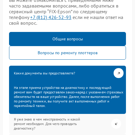
Вы можете ознакомиться с приведенными ниже
часто задаваемыми вопросами, либо обратиться в
сервисный центр “FIX-Epson” по следующему
телефону
+7 (812) 426-52-93
если не нашли ответ на
свой вопрос.
Общие вопросы
Вопросы по ремонту плоттеров
Какие документы вы предоставляете?
На этапе приема устройства на диагностику и последующий
ремонт вам будет предоставлен заказ-наряд с указанием страховых
обязательств на ваше устройство. Далее, после выполнения работ
по ремонту техники, вы получите акт выполненных работ и
гарантийный талон.
Я уже знаю в чем неисправность и какой
ремонт необходим. Для чего проводить
диагностику?