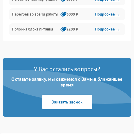
Программное обеспечение
Перегрев во время работы
3000 ₽
Подробнее →
Корпус/Герметичность
Поломка блока питания
2200 ₽
Подробнее →
Интерфейсы
Электронные компоненты
У Вас остались вопросы?
Оставьте заявку, мы свяжемся с Вами в ближайшее
время
Заказать звонок