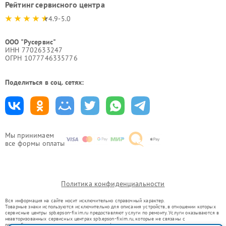
Рейтинг сервисного центра
4.9-5.0
ООО "Русервис"
ИНН 7702633247
ОГРН 1077746335776
Поделиться в соц. сетях:
Мы принимаем
все формы оплаты
Политика конфиденциальности
Вся информация на сайте носит исключительно справочный характер.
Товарные знаки используются исключительно для описания устройств, в отношении которых
сервисные центры spb.epson-fixim.ru предоставляют услуги по ремонту. Услуги оказываются в
неавторизованных сервисных центрах spb.epson-fixim.ru, которые не связаны с
правообладателями товарных знаков или их официальными представителями.