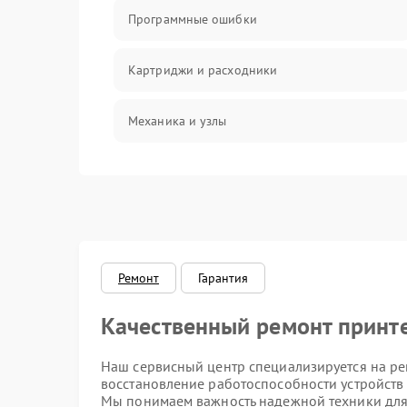
Программные ошибки
Картриджи и расходники
Механика и узлы
Подключение и интерфейсы
Панель управления и индикация
Режим работы
Ремонт
Гарантия
Качественный ремонт принте
Питание и запуск
Наш сервисный центр специализируется на ре
Изображение
восстановление работоспособности устройств
Мы понимаем важность надежной техники для 