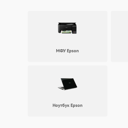
Бесплатная диагностика и э
Каждый ремонт начинается с бесплатной диаг
позволяет точно определить причину неисправ
Эпсон в Санкт-Петербурге включает следующи
Проверка состояния устройства и выявлени
Согласование стоимости и сроков с клиенто
МФУ Epson
Выполнение ремонта и тестирование техни
Такой подход обеспечивает прозрачность и вы
Преимущества обращения в 
Выбирая наш сервис, вы получаете надежное о
принтеров Эпсон проводится с учетом всех те
преимуществ:
Ноутбук Epson
Квалифицированные мастера с многолетни
Использование оригинальных запчастей.
Гарантия на выполненные работы.