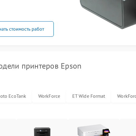
нать стоимость работ
дели принтеров Epson
hoto EcoTank
WorkForce
ET Wide Format
WorkForc