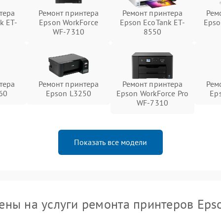
тера
Ремонт принтера
Ремонт принтера
Рем
k ET-
Epson WorkForce
Epson EcoTank ET-
Epso
WF-7310
8550
тера
Ремонт принтера
Ремонт принтера
Рем
60
Epson L3250
Epson WorkForce Pro
Ep
WF-7310
Показать все модели
ены на услуги ремонта принтеров Eps