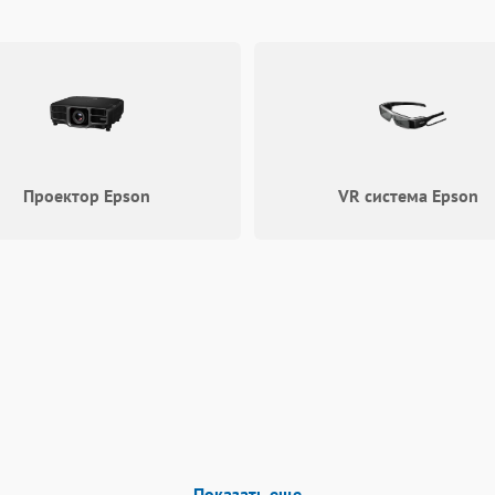
тапы ремонта в FIX-EPSON
ностики в нашем сервисном центре FIX-EPSON. Это
ности и составить план работ. Ремонт принтеров
е шаги:
е дефектов.
м.
Проектор Epson
VR система Epson
ки.
сокое качество результата.
FIX-EPSON
бслуживание и уверенность в результате. ремонт
хнических стандартов бренда. Среди наших
м опытом.
Показать еще