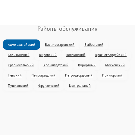
Районы обслуживания
Адмиралтейский
Василеостровский
Выборгский
Калининский
Кировский
Колпинский
Красногвардейский
Красносельский
Кронштадтский
Курортный
Московский
Невский
Петроградский
Петродворцовый
Приморский
Пушкинский
Фрунзенский
Центральный