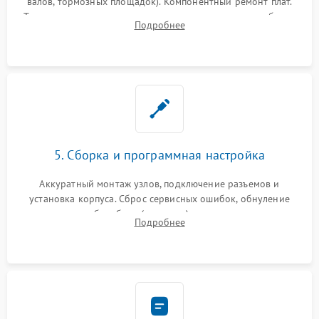
валов, тормозных площадок). Компонентный ремонт плат.
Тщательная очистка тракта печати, контактов и линз блока
Подробнее
лазера (LSU) от просыпанного тонера и пыли.
5. Сборка и программная настройка
Аккуратный монтаж узлов, подключение разъемов и
установка корпуса. Сброс сервисных ошибок, обнуление
счетчиков абсорбера (памперса) или узла переноса,
Подробнее
обновление прошивки и программная калибровка аппарата.