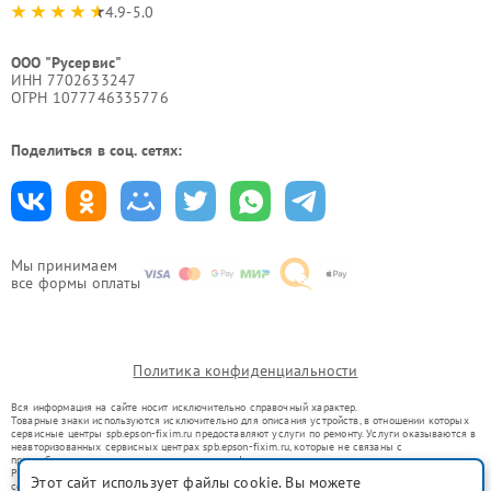
4.9-5.0
ООО "Русервис"
ИНН 7702633247
ОГРН 1077746335776
Поделиться в соц. сетях:
Мы принимаем
все формы оплаты
Политика конфиденциальности
Вся информация на сайте носит исключительно справочный характер.
Товарные знаки используются исключительно для описания устройств, в отношении которых
сервисные центры spb.epson-fixim.ru предоставляют услуги по ремонту. Услуги оказываются в
неавторизованных сервисных центрах spb.epson-fixim.ru, которые не связаны с
правообладателями товарных знаков или их официальными представителями.
Ремонт осуществляется для устройств, уже введенных в гражданский оборот в соответствии
Этот сайт использует файлы cookie. Вы можете
со статьей 1487 ГК РФ.