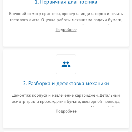
1. Первичная диагностика
Внешний осмотр принтера, проверка индикаторов и печать
тестового листа. Оценка работы механизма подачи бумаги,
выявление посторонних шумов, замятий и первичный анализ
Подробнее
дефектов печати (полосы, фон, пробелы).
2. Разборка и дефектовка механики
Демонтаж корпуса и извлечение картриджей. Детальный
осмотр тракта прохождения бумаги, шестерней привода,
роликов захвата и узла термозакрепления (фьюзера). Поиск
Подробнее
физического износа и повреждений деталей.