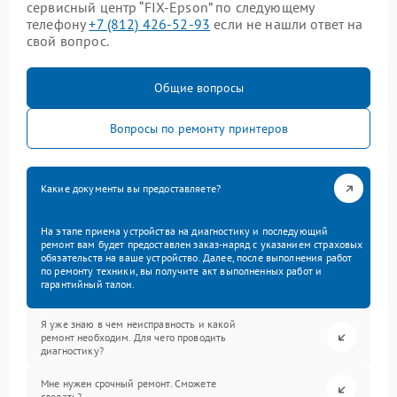
сервисный центр “FIX-Epson” по следующему
телефону
+7 (812) 426-52-93
если не нашли ответ на
свой вопрос.
Общие вопросы
Вопросы по ремонту принтеров
Какие документы вы предоставляете?
На этапе приема устройства на диагностику и последующий
ремонт вам будет предоставлен заказ-наряд с указанием страховых
обязательств на ваше устройство. Далее, после выполнения работ
по ремонту техники, вы получите акт выполненных работ и
гарантийный талон.
Я уже знаю в чем неисправность и какой
ремонт необходим. Для чего проводить
диагностику?
Мне нужен срочный ремонт. Сможете
сделать?