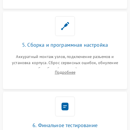
5. Сборка и программная настройка
Аккуратный монтаж узлов, подключение разъемов и
установка корпуса. Сброс сервисных ошибок, обнуление
счетчиков абсорбера (памперса) или узла переноса,
Подробнее
обновление прошивки и программная калибровка аппарата.
6. Финальное тестирование