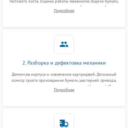
тестового листа. Оценка работы механизма подачи бумаги,
выявление посторонних шумов, замятий и первичный анализ
Подробнее
дефектов печати (полосы, фон, пробелы).
2. Разборка и дефектовка механики
Демонтаж корпуса и извлечение картриджей. Детальный
осмотр тракта прохождения бумаги, шестерней привода,
роликов захвата и узла термозакрепления (фьюзера). Поиск
Подробнее
физического износа и повреждений деталей.