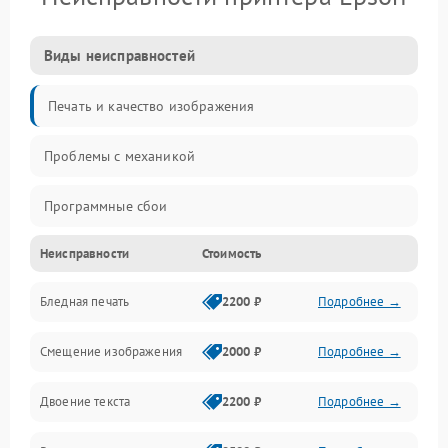
Виды неисправностей
Печать и качество изображения
Проблемы с механикой
Программные сбои
Неисправности
Стоимость
Программные ошибки
Бледная печать
2200 ₽
Подробнее →
Картриджи и расходники
Смещение изображения
2000 ₽
Подробнее →
Механика и узлы
Двоение текста
2200 ₽
Подробнее →
Подключение и интерфейсы