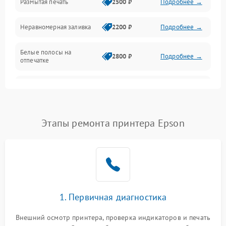
Размытая печать
2500 ₽
Подробнее →
Панель управления и индикация
Неравномерная заливка
2200 ₽
Подробнее →
Режим работы
Белые полосы на
Питание и запуск
2800 ₽
Подробнее →
отпечатке
Изображение
Чёрный фон на листе
3000 ₽
Подробнее →
Перекос изображения
2000 ₽
Подробнее →
Этапы ремонта принтера Epson
1. Первичная диагностика
Внешний осмотр принтера, проверка индикаторов и печать