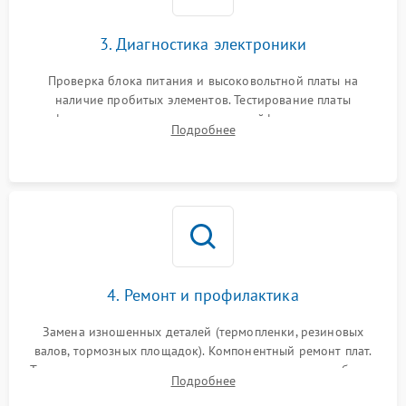
3. Диагностика электроники
Проверка блока питания и высоковольтной платы на
наличие пробитых элементов. Тестирование платы
форматирования, целостности шлейфов, контактов
Подробнее
картриджа и оптопар (датчиков прохождения и наличия
бумаги).
4. Ремонт и профилактика
Замена изношенных деталей (термопленки, резиновых
валов, тормозных площадок). Компонентный ремонт плат.
Тщательная очистка тракта печати, контактов и линз блока
Подробнее
лазера (LSU) от просыпанного тонера и пыли.