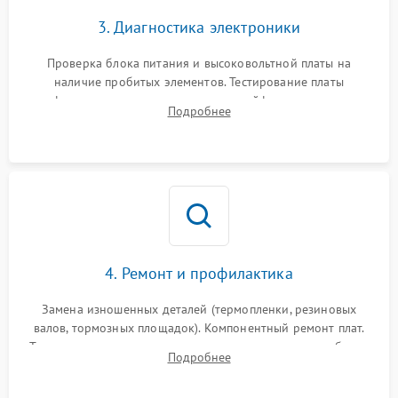
3. Диагностика электроники
Проверка блока питания и высоковольтной платы на
наличие пробитых элементов. Тестирование платы
форматирования, целостности шлейфов, контактов
Подробнее
картриджа и оптопар (датчиков прохождения и наличия
бумаги).
4. Ремонт и профилактика
Замена изношенных деталей (термопленки, резиновых
валов, тормозных площадок). Компонентный ремонт плат.
Тщательная очистка тракта печати, контактов и линз блока
Подробнее
лазера (LSU) от просыпанного тонера и пыли.