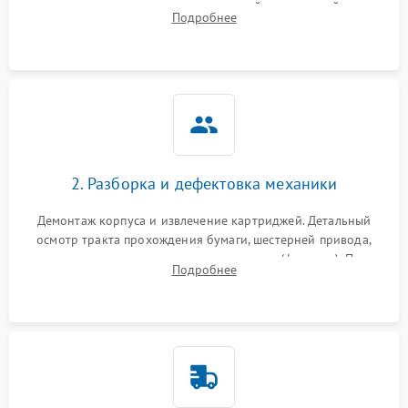
выявление посторонних шумов, замятий и первичный анализ
Подробнее
дефектов печати (полосы, фон, пробелы).
2. Разборка и дефектовка механики
Демонтаж корпуса и извлечение картриджей. Детальный
осмотр тракта прохождения бумаги, шестерней привода,
роликов захвата и узла термозакрепления (фьюзера). Поиск
Подробнее
физического износа и повреждений деталей.