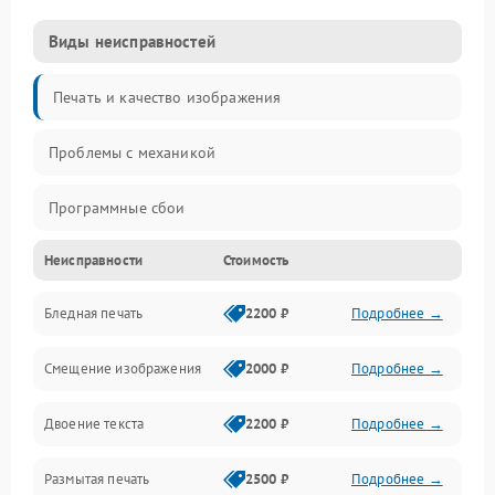
Виды неисправностей
Печать и качество изображения
Проблемы с механикой
Программные сбои
Неисправности
Стоимость
Программные ошибки
Бледная печать
2200 ₽
Подробнее →
Картриджи и расходники
Смещение изображения
2000 ₽
Подробнее →
Механика и узлы
Двоение текста
2200 ₽
Подробнее →
Подключение и интерфейсы
Размытая печать
2500 ₽
Подробнее →
Панель управления и индикация