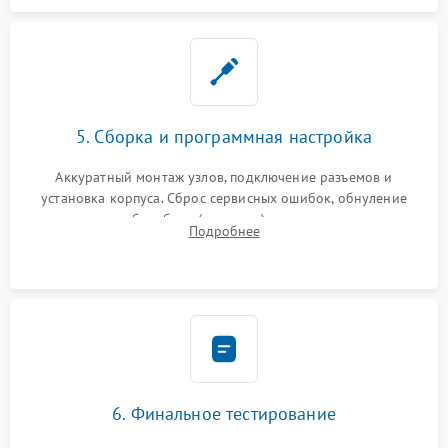
5. Сборка и программная настройка
Аккуратный монтаж узлов, подключение разъемов и
установка корпуса. Сброс сервисных ошибок, обнуление
счетчиков абсорбера (памперса) или узла переноса,
Подробнее
обновление прошивки и программная калибровка аппарата.
6. Финальное тестирование