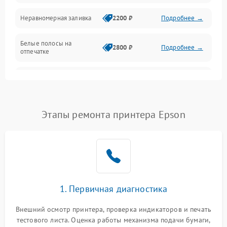
Неравномерная заливка
2200 ₽
Подробнее →
Режим работы
Белые полосы на
Питание и запуск
2800 ₽
Подробнее →
отпечатке
Изображение
Чёрный фон на листе
3000 ₽
Подробнее →
Перекос изображения
2000 ₽
Подробнее →
Этапы ремонта принтера Epson
1. Первичная диагностика
Внешний осмотр принтера, проверка индикаторов и печать
тестового листа. Оценка работы механизма подачи бумаги,