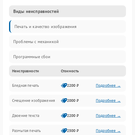
Виды неисправностей
Печать и качество изображения
Проблемы с механикой
Программные сбои
Неисправности
Стоимость
Программные ошибки
Бледная печать
2200 ₽
Подробнее →
Картриджи и расходники
Смещение изображения
2000 ₽
Подробнее →
Механика и узлы
Двоение текста
2200 ₽
Подробнее →
Подключение и интерфейсы
Размытая печать
2500 ₽
Подробнее →
Панель управления и индикация