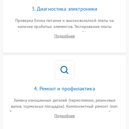
3. Диагностика электроники
Проверка блока питания и высоковольтной платы на
наличие пробитых элементов. Тестирование платы
форматирования, целостности шлейфов, контактов
Подробнее
картриджа и оптопар (датчиков прохождения и наличия
бумаги).
4. Ремонт и профилактика
Замена изношенных деталей (термопленки, резиновых
валов, тормозных площадок). Компонентный ремонт плат.
Тщательная очистка тракта печати, контактов и линз блока
Подробнее
лазера (LSU) от просыпанного тонера и пыли.