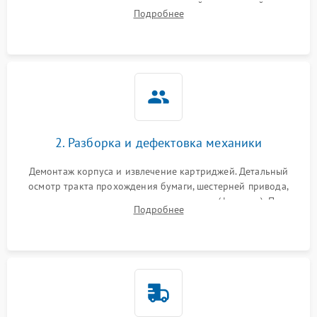
выявление посторонних шумов, замятий и первичный анализ
Подробнее
дефектов печати (полосы, фон, пробелы).
2. Разборка и дефектовка механики
Демонтаж корпуса и извлечение картриджей. Детальный
осмотр тракта прохождения бумаги, шестерней привода,
роликов захвата и узла термозакрепления (фьюзера). Поиск
Подробнее
физического износа и повреждений деталей.