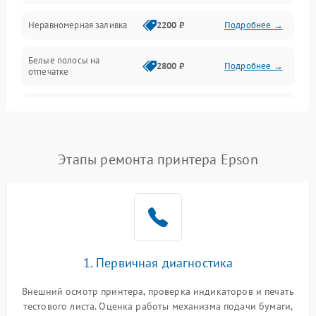
Неравномерная заливка
2200 ₽
Подробнее →
Режим работы
Белые полосы на
Питание и запуск
2800 ₽
Подробнее →
отпечатке
Изображение
Чёрный фон на листе
3000 ₽
Подробнее →
Перекос изображения
2000 ₽
Подробнее →
Этапы ремонта принтера Epson
1. Первичная диагностика
Внешний осмотр принтера, проверка индикаторов и печать
тестового листа. Оценка работы механизма подачи бумаги,