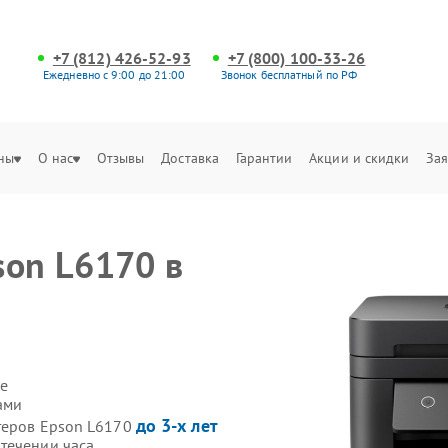
+7 (812) 426-52-93
+7 (800) 100-33-26
Ежедневно с 9:00 до 21:00
Звонок бесплатный по РФ
ны
О нас
Отзывы
Доставка
Гарантии
Акции и скидки
Зая
son L6170 в
е
ами
до 3-х лет
теров Epson L6170
течении часа