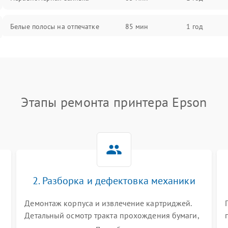
Белые полосы на отпечатке
85 мин
1 год
Чёрный фон на листе
85 мин
1 год
Перекос изображения
80 мин
1 год
Этапы ремонта принтера Epson
2. Разборка и дефектовка механики
Демонтаж корпуса и извлечение картриджей.
Детальный осмотр тракта прохождения бумаги,
шестерней привода, роликов захвата и узла