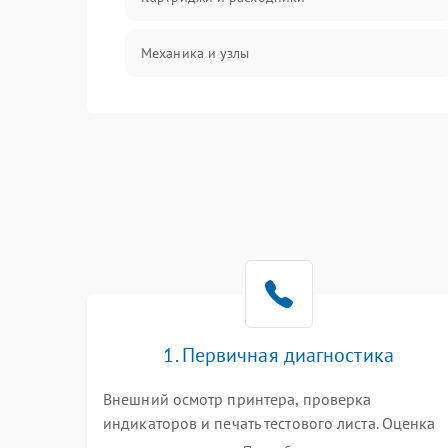
Механика и узлы
Подключение и интерфейсы
Панель управления и индикация
Режим работы
Питание и запуск
Изображение
1. Первичная диагностика
Внешний осмотр принтера, проверка
индикаторов и печать тестового листа. Оценка
работы механизма подачи бумаги, выявление