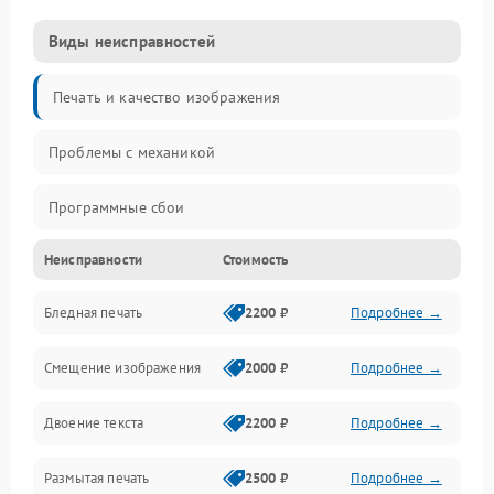
Виды неисправностей
Печать и качество изображения
Проблемы с механикой
Программные сбои
Неисправности
Стоимость
Программные ошибки
Бледная печать
2200 ₽
Подробнее →
Картриджи и расходники
Смещение изображения
2000 ₽
Подробнее →
Механика и узлы
Двоение текста
2200 ₽
Подробнее →
Подключение и интерфейсы
Размытая печать
2500 ₽
Подробнее →
Панель управления и индикация