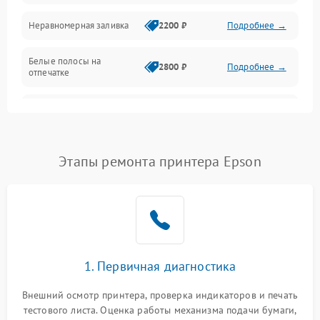
Неравномерная заливка
2200 ₽
Подробнее →
Режим работы
Белые полосы на
Питание и запуск
2800 ₽
Подробнее →
отпечатке
Изображение
Чёрный фон на листе
3000 ₽
Подробнее →
Перекос изображения
2000 ₽
Подробнее →
Этапы ремонта принтера Epson
1. Первичная диагностика
Внешний осмотр принтера, проверка индикаторов и печать
тестового листа. Оценка работы механизма подачи бумаги,