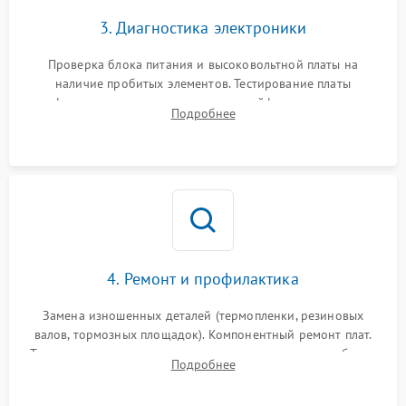
3. Диагностика электроники
Проверка блока питания и высоковольтной платы на
наличие пробитых элементов. Тестирование платы
форматирования, целостности шлейфов, контактов
Подробнее
картриджа и оптопар (датчиков прохождения и наличия
бумаги).
4. Ремонт и профилактика
Замена изношенных деталей (термопленки, резиновых
валов, тормозных площадок). Компонентный ремонт плат.
Тщательная очистка тракта печати, контактов и линз блока
Подробнее
лазера (LSU) от просыпанного тонера и пыли.