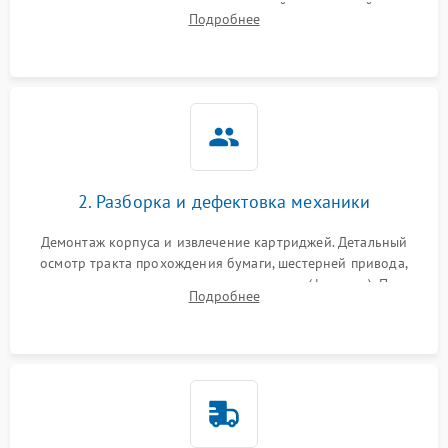
выявление посторонних шумов, замятий и первичный анализ
Подробнее
дефектов печати (полосы, фон, пробелы).
2. Разборка и дефектовка механики
Демонтаж корпуса и извлечение картриджей. Детальный
осмотр тракта прохождения бумаги, шестерней привода,
роликов захвата и узла термозакрепления (фьюзера). Поиск
Подробнее
физического износа и повреждений деталей.