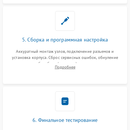
5. Сборка и программная настройка
Аккуратный монтаж узлов, подключение разъемов и
установка корпуса. Сброс сервисных ошибок, обнуление
счетчиков абсорбера (памперса) или узла переноса,
Подробнее
обновление прошивки и программная калибровка аппарата.
6. Финальное тестирование