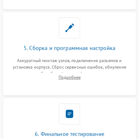
5. Сборка и программная настройка
Аккуратный монтаж узлов, подключение разъемов и
установка корпуса. Сброс сервисных ошибок, обнуление
счетчиков абсорбера (памперса) или узла переноса,
Подробнее
обновление прошивки и программная калибровка аппарата.
6. Финальное тестирование