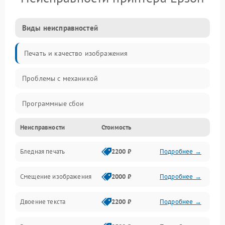
Виды неисправностей
Печать и качество изображения
Проблемы с механикой
Программные сбои
Неисправности
Стоимость
Программные ошибки
Бледная печать
2200 ₽
Подробнее →
Картриджи и расходники
Смещение изображения
2000 ₽
Подробнее →
Механика и узлы
Двоение текста
2200 ₽
Подробнее →
Подключение и интерфейсы