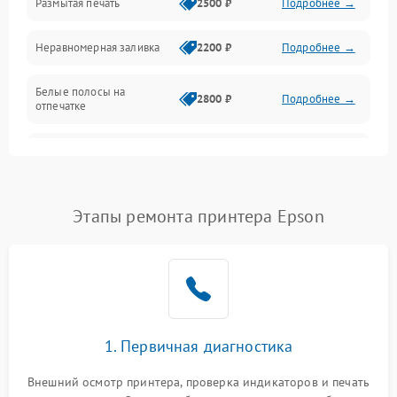
Размытая печать
2500 ₽
Подробнее →
Панель управления и индикация
Неравномерная заливка
2200 ₽
Подробнее →
Режим работы
Белые полосы на
Питание и запуск
2800 ₽
Подробнее →
отпечатке
Изображение
Чёрный фон на листе
3000 ₽
Подробнее →
Перекос изображения
2000 ₽
Подробнее →
Этапы ремонта принтера Epson
1. Первичная диагностика
Внешний осмотр принтера, проверка индикаторов и печать