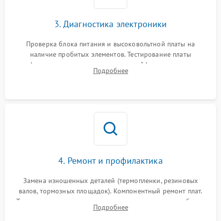
3. Диагностика электроники
Проверка блока питания и высоковольтной платы на
наличие пробитых элементов. Тестирование платы
форматирования, целостности шлейфов, контактов
Подробнее
картриджа и оптопар (датчиков прохождения и наличия
бумаги).
4. Ремонт и профилактика
Замена изношенных деталей (термопленки, резиновых
валов, тормозных площадок). Компонентный ремонт плат.
Тщательная очистка тракта печати, контактов и линз блока
Подробнее
лазера (LSU) от просыпанного тонера и пыли.