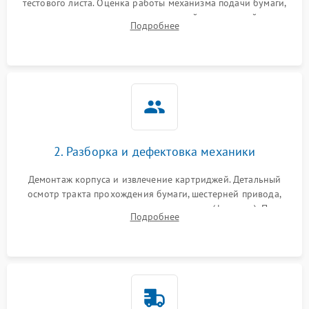
тестового листа. Оценка работы механизма подачи бумаги,
выявление посторонних шумов, замятий и первичный анализ
Подробнее
дефектов печати (полосы, фон, пробелы).
2. Разборка и дефектовка механики
Демонтаж корпуса и извлечение картриджей. Детальный
осмотр тракта прохождения бумаги, шестерней привода,
роликов захвата и узла термозакрепления (фьюзера). Поиск
Подробнее
физического износа и повреждений деталей.