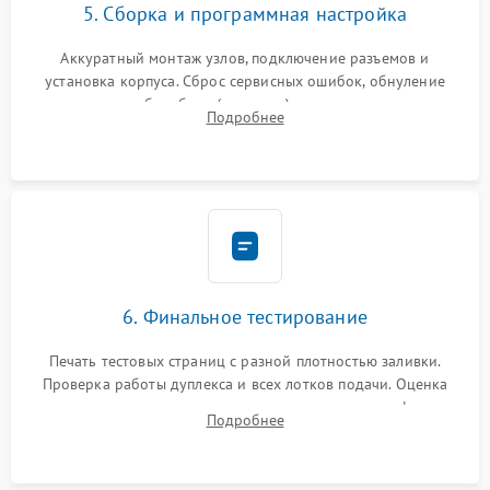
5. Сборка и программная настройка
Аккуратный монтаж узлов, подключение разъемов и
установка корпуса. Сброс сервисных ошибок, обнуление
счетчиков абсорбера (памперса) или узла переноса,
Подробнее
обновление прошивки и программная калибровка аппарата.
6. Финальное тестирование
Печать тестовых страниц с разной плотностью заливки.
Проверка работы дуплекса и всех лотков подачи. Оценка
качества запекания тонера и полное отсутствие дефектов
Подробнее
изображения перед выдачей готового устройства.