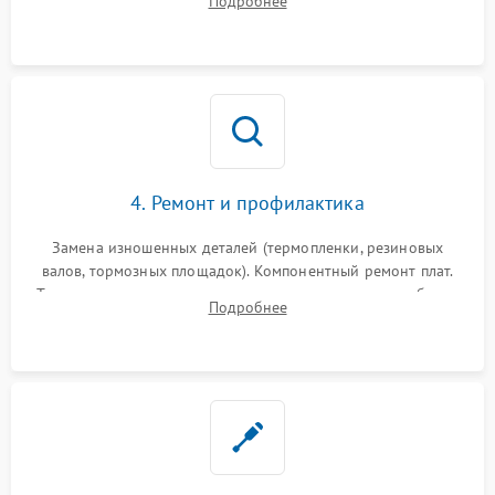
Подробнее
картриджа и оптопар (датчиков прохождения и наличия
бумаги).
4. Ремонт и профилактика
Замена изношенных деталей (термопленки, резиновых
валов, тормозных площадок). Компонентный ремонт плат.
Тщательная очистка тракта печати, контактов и линз блока
Подробнее
лазера (LSU) от просыпанного тонера и пыли.