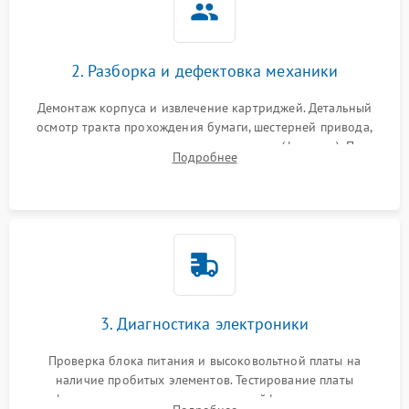
2. Разборка и дефектовка механики
Демонтаж корпуса и извлечение картриджей. Детальный
осмотр тракта прохождения бумаги, шестерней привода,
роликов захвата и узла термозакрепления (фьюзера). Поиск
Подробнее
физического износа и повреждений деталей.
3. Диагностика электроники
Проверка блока питания и высоковольтной платы на
наличие пробитых элементов. Тестирование платы
форматирования, целостности шлейфов, контактов