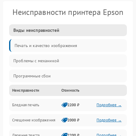
Неисправности принтера Epson
Виды неисправностей
Печать и качество изображения
Проблемы с механикой
Программные сбои
Неисправности
Стоимость
Программные ошибки
Бледная печать
2200 ₽
Подробнее →
Картриджи и расходники
Смещение изображения
2000 ₽
Подробнее →
Механика и узлы
Двоение текста
2200 ₽
Подробнее →