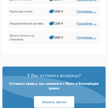
Подключение и интерфейсы
Размытая печать
2500 ₽
Подробнее →
Панель управления и индикация
Неравномерная заливка
2200 ₽
Подробнее →
Режим работы
Белые полосы на
Питание и запуск
2800 ₽
Подробнее →
отпечатке
Изображение
Чёрный фон на листе
3000 ₽
Подробнее →
Перекос изображения
2000 ₽
Подробнее →
У Вас остались вопросы?
Оставьте заявку, мы свяжемся с Вами в ближайшее
время
Заказать звонок