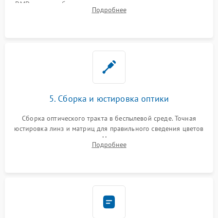
DMD-чипа при битых пикселях, установка нового цветового
Подробнее
колеса или восстановление сгоревших поляризационных
пленок.
5. Сборка и юстировка оптики
Сборка оптического тракта в беспылевой среде. Точная
юстировка линз и матриц для правильного сведения цветов
и устранения размытия. Надежное подключение всех
Подробнее
шлейфов, установка датчиков и закрытие корпуса
устройства.