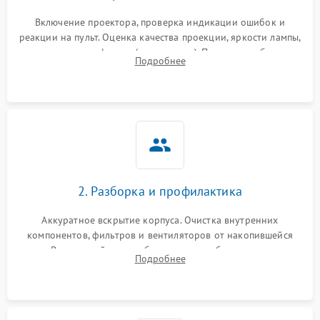
Включение проектора, проверка индикации ошибок и
реакции на пульт. Оценка качества проекции, яркости лампы,
наличия артефактов (точки, пятна). Проверка работы
Подробнее
системы охлаждения по уровню шума вентиляторов.
2. Разборка и профилактика
Аккуратное вскрытие корпуса. Очистка внутренних
компонентов, фильтров и вентиляторов от накопившейся
пыли. Визуальный осмотр блока питания, балласта лампы и
Подробнее
материнской платы на наличие прогаров или вздутых
элементов.