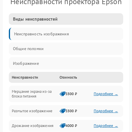
Неисправности проектора Epson
Виды неисправностей
Неисправность изображения
Общие поломки
Изображение
Неисправности
Стоимость
Лампа подсветки
Мерцание экрана из-за
Неисправность управления и интерфейсов
3500 ₽
Подробнее →
блока питания
Прочие неисправности
Размытое изображение
3500 ₽
Подробнее →
Режим работы
Дрожание изображения
4000 ₽
Подробнее →