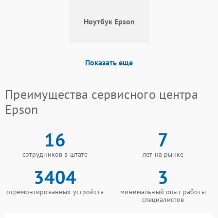
Как нас найти
Ноутбук Epson
Запишитесь на диагностику или ремонт по телефону
+7 (812) 426-52-93 или посетите нас по адресу
Лермонтовский проспект, 35.
Показать еще
Преимущества сервисного центра
Epson
16
7
сотрудников в штате
лет на рынке
3404
3
отремонтированных устройств
минимальный опыт работы
специалистов