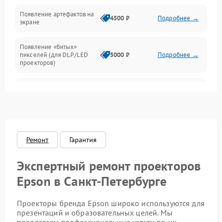
Неисправность звука
Появление артефактов на
4500 ₽
Подробнее →
экране
Появление «битых»
пикселей (для DLP/LED
5000 ₽
Подробнее →
проекторов)
Залипание изображения
4500 ₽
Подробнее →
(image retention)
Нестабильная яркость или
4000 ₽
Подробнее →
контраст
Ремонт
Гарантия
Неравномерная подсветка
4500 ₽
Подробнее →
экрана
Экспертный ремонт проекторов
Epson в Санкт-Петербурге
Не работает
автоматическая коррекция
3000 ₽
Подробнее →
трапеции (Keystone)
Проекторы бренда Epson широко используются для
презентаций и образовательных целей. Мы