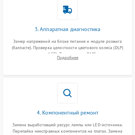
3. Аппаратная диагностика
Замер напряжений на блоке питания и модуле розжига
(балласте). Проверка целостности цветового колеса (DLP)
или поляризаторов (LCD). Тестирование DMD-чипа, датчиков
Подробнее
температуры и оптопар с помощью мультиметра и
осциллографа.
4. Компонентный ремонт
Замена выработавшей ресурс лампы или LED-источника.
Перепайка неисправных компонентов на платах. Замена