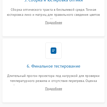
Сборка оптического тракта в беспылевой среде. Точная
юстировка линз и матриц для правильного сведения цветов
и устранения размытия. Надежное подключение всех
Подробнее
шлейфов, установка датчиков и закрытие корпуса
устройства.
6. Финальное тестирование
Длительный прогон проектора под нагрузкой для проверки
температурного режима и отсутствия перегрева. Оценка
фокуса, контрастности и цветопередачи на тестовых
Подробнее
таблицах. Проверка работы всех видеовходов и кнопок
управления.