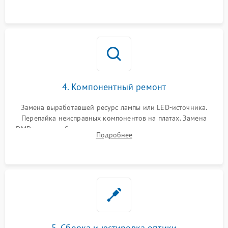
осциллографа.
4. Компонентный ремонт
Замена выработавшей ресурс лампы или LED-источника.
Перепайка неисправных компонентов на платах. Замена
DMD-чипа при битых пикселях, установка нового цветового
Подробнее
колеса или восстановление сгоревших поляризационных
пленок.
5. Сборка и юстировка оптики