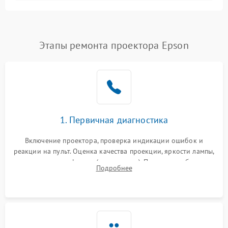
Залипание изображения
4500 ₽
Подробнее →
(image retention)
Нестабильная яркость или
Этапы ремонта проектора Epson
4000 ₽
Подробнее →
контраст
Неравномерная подсветка
4500 ₽
Подробнее →
экрана
Не работает
автоматическая коррекция
3000 ₽
Подробнее →
1. Первичная диагностика
трапеции (Keystone)
Включение проектора, проверка индикации ошибок и
Проблемы с
реакции на пульт. Оценка качества проекции, яркости лампы,
масштабированием
3500 ₽
Подробнее →
наличия артефактов (точки, пятна). Проверка работы
изображения
Подробнее
системы охлаждения по уровню шума вентиляторов.