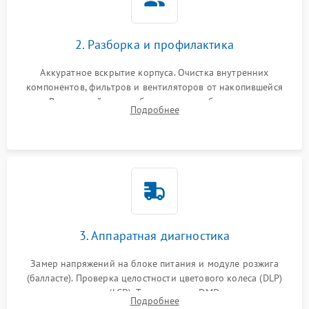
2. Разборка и профилактика
Аккуратное вскрытие корпуса. Очистка внутренних
компонентов, фильтров и вентиляторов от накопившейся
пыли. Визуальный осмотр блока питания, балласта лампы и
Подробнее
материнской платы на наличие прогаров или вздутых
элементов.
3. Аппаратная диагностика
Замер напряжений на блоке питания и модуле розжига
(балласте). Проверка целостности цветового колеса (DLP)
или поляризаторов (LCD). Тестирование DMD-чипа, датчиков
Подробнее
температуры и оптопар с помощью мультиметра и