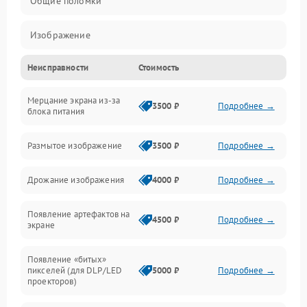
Общие поломки
Изображение
Неисправности
Стоимость
Лампа подсветки
Мерцание экрана из-за
Неисправность управления и интерфейсов
3500 ₽
Подробнее →
блока питания
Прочие неисправности
Размытое изображение
3500 ₽
Подробнее →
Режим работы
Дрожание изображения
4000 ₽
Подробнее →
Неисправность звука
Появление артефактов на
4500 ₽
Подробнее →
экране
Появление «битых»
пикселей (для DLP/LED
5000 ₽
Подробнее →
проекторов)