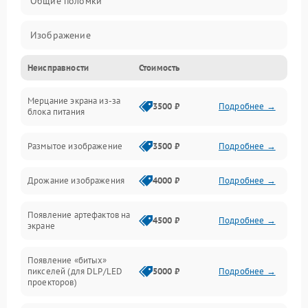
Общие поломки
Изображение
Неисправности
Стоимость
Лампа подсветки
Мерцание экрана из-за
Неисправность управления и интерфейсов
3500 ₽
Подробнее →
блока питания
Прочие неисправности
Размытое изображение
3500 ₽
Подробнее →
Режим работы
Дрожание изображения
4000 ₽
Подробнее →
Неисправность звука
Появление артефактов на
4500 ₽
Подробнее →
экране
Появление «битых»
пикселей (для DLP/LED
5000 ₽
Подробнее →
проекторов)