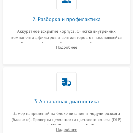
2. Разборка и профилактика
Аккуратное вскрытие корпуса. Очистка внутренних
компонентов, фильтров и вентиляторов от накопившейся
пыли. Визуальный осмотр блока питания, балласта лампы и
Подробнее
материнской платы на наличие прогаров или вздутых
элементов.
3. Аппаратная диагностика
Замер напряжений на блоке питания и модуле розжига
(балласте). Проверка целостности цветового колеса (DLP)
или поляризаторов (LCD). Тестирование DMD-чипа, датчиков
Подробнее
температуры и оптопар с помощью мультиметра и