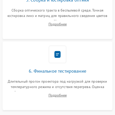
Сборка оптического тракта в беспылевой среде. Точная
юстировка линз и матриц для правильного сведения цветов
и устранения размытия. Надежное подключение всех
Подробнее
шлейфов, установка датчиков и закрытие корпуса
устройства.
6. Финальное тестирование
Длительный прогон проектора под нагрузкой для проверки
температурного режима и отсутствия перегрева. Оценка
фокуса, контрастности и цветопередачи на тестовых
Подробнее
таблицах. Проверка работы всех видеовходов и кнопок
управления.