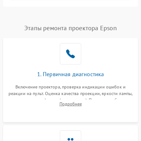
Залипание изображения
4500 ₽
Подробнее →
(image retention)
Нестабильная яркость или
Этапы ремонта проектора Epson
4000 ₽
Подробнее →
контраст
Неравномерная подсветка
4500 ₽
Подробнее →
экрана
Не работает
автоматическая коррекция
3000 ₽
Подробнее →
1. Первичная диагностика
трапеции (Keystone)
Включение проектора, проверка индикации ошибок и
Проблемы с
реакции на пульт. Оценка качества проекции, яркости лампы,
масштабированием
3500 ₽
Подробнее →
наличия артефактов (точки, пятна). Проверка работы
изображения
Подробнее
системы охлаждения по уровню шума вентиляторов.