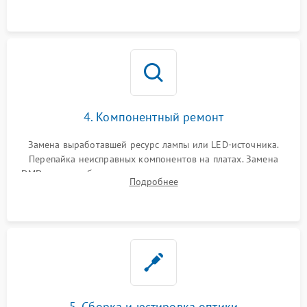
осциллографа.
4. Компонентный ремонт
Замена выработавшей ресурс лампы или LED-источника.
Перепайка неисправных компонентов на платах. Замена
DMD-чипа при битых пикселях, установка нового цветового
Подробнее
колеса или восстановление сгоревших поляризационных
пленок.
5. Сборка и юстировка оптики