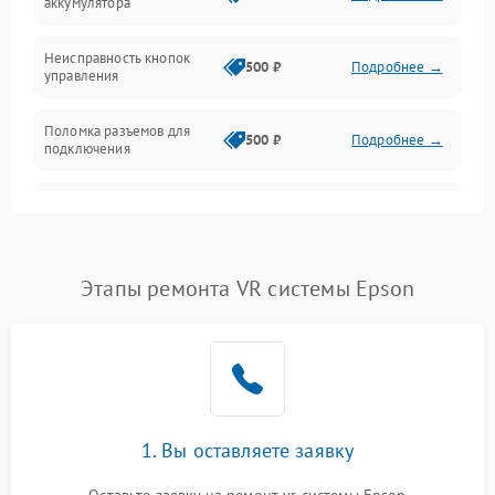
аккумулятора
Механика
Неисправность кнопок
500 ₽
Подробнее →
управления
Поломка разъемов для
500 ₽
Подробнее →
подключения
Неисправность системы
1000 ₽
Подробнее →
звука
Повреждение проводов
500 ₽
Подробнее →
Этапы ремонта VR системы Epson
Неисправность системы
1000 ₽
Подробнее →
защиты от перегрузок
Поломка системы
автоматического
1000 ₽
Подробнее →
отключения
1. Вы оставляете заявку