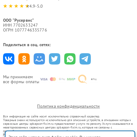
4.9-5.0
ООО "Русервис"
ИНН 7702633247
ОГРН 1077746335776
Поделиться в соц. сетях:
Мы принимаем
все формы оплаты
Политика конфиденциальности
Вся информация на сайте носит исключительно справочный характер.
Товарные знаки используются исключительно для описания устройств, в отношении которых
сервисные центры spb.epson-fixim.ru предоставляют услуги по ремонту. Услуги оказываются в
неавторизованных сервисных центрах spb.epson-fixim.ru, которые не связаны с
правообладателями товарных знаков или их официальными представителями.
Ремонт осуществляется для устройств, уже введенных в гражданский оборот в соответствии