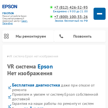
+7 (812) 426-52-93
Ежедневно с 9:00 до 21:00
FIX-EPSON
+7 (800) 100-33-26
Ремонт устройств Epson
Специализированный
Звонок бесплатный по РФ
cервисный центр г.
Санкт-
Петербург
Мы ремонтируем
Позвонить
бурге
VR система Epson нет изображения
VR система
Epson
Нет изображения
Бесплатная диагностика
даже при отказе от
ремонта
Привезем и увезем vr систему Epson собственной
доставкой
Гарантия на наши работы по ремонту vr систем