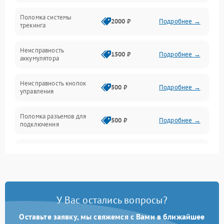
Поломка системы
Механические повреждения
2000 ₽
Подробнее →
трекинга
Оптика
Неисправность
1500 ₽
Подробнее →
аккумулятора
Механика
Неисправность кнопок
500 ₽
Подробнее →
управления
Поломка разъемов для
500 ₽
Подробнее →
подключения
Неисправность системы
1000 ₽
Подробнее →
звука
Повреждение проводов
500 ₽
Подробнее →
У Вас остались вопросы?
Неисправность системы
1000 ₽
Подробнее →
защиты от перегрузок
Оставьте заявку, мы свяжемся с Вами в ближайшее