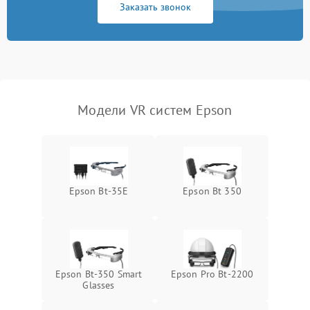
Заказать звонок
отключения
Неисправность системы
защиты от короткого
1000 ₽
Подробнее →
замыкания
Повреждение системы
1000 ₽
Подробнее →
Модели VR систем Epson
защиты от перегрева
Неисправность системы
защиты от
1000 ₽
Подробнее →
перенапряжения
Epson Bt-35E
Epson Bt 350
Неисправность системы
1000 ₽
Подробнее →
защиты от замыкания
Повреждение системы
1000 ₽
Подробнее →
защиты от перегрузок
Epson Bt-350 Smart
Epson Pro Bt-2200
Glasses
Неисправность системы
1000 ₽
Подробнее →
защиты от перегрева