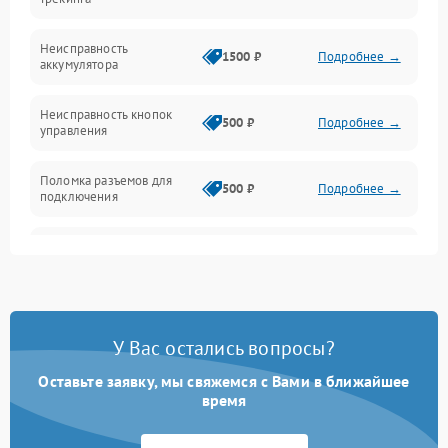
Оптика
Неисправность
1500 ₽
Подробнее →
аккумулятора
Механика
Неисправность кнопок
500 ₽
Подробнее →
управления
Поломка разъемов для
500 ₽
Подробнее →
подключения
Неисправность системы
1000 ₽
Подробнее →
звука
Повреждение проводов
500 ₽
Подробнее →
У Вас остались вопросы?
Неисправность системы
1000 ₽
Подробнее →
защиты от перегрузок
Оставьте заявку, мы свяжемся с Вами в ближайшее
время
Поломка системы
автоматического
1000 ₽
Подробнее →