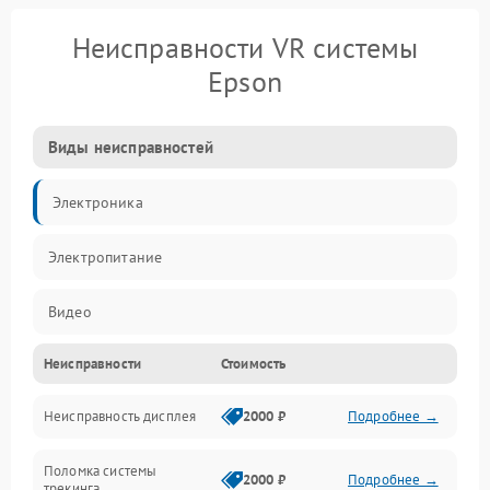
Неисправности VR системы
Epson
Виды неисправностей
Электроника
Электропитание
Видео
Неисправности
Стоимость
ПО
Неисправность дисплея
2000 ₽
Подробнее →
Сенсоры
Поломка системы
Механические повреждения
2000 ₽
Подробнее →
трекинга