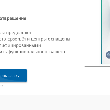
дотвращение
ры предлагают
ств Epson. Эти центры оснащены
алифицированными
ить функциональность вашего
вить заявку
сти