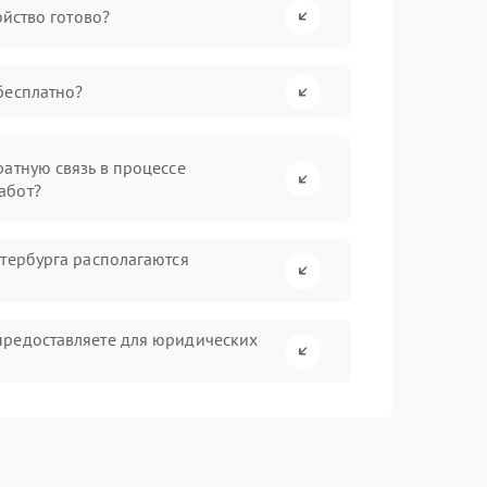
ойство готово?
бесплатно?
атную связь в процессе
абот?
етербурга располагаются
?
предоставляете для юридических