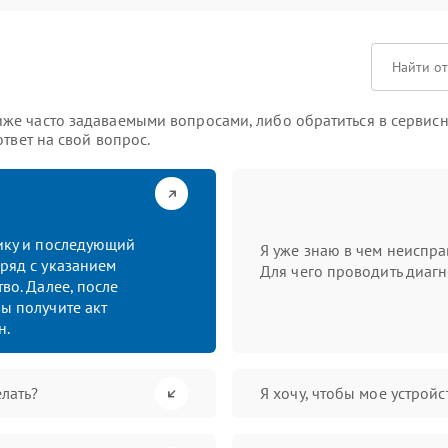
же часто задаваемыми вопросами, либо обратиться в сервисн
твет на свой вопрос.
тику и последующий
Я уже знаю в чем неиспра
ряд с указанием
Для чего проводить диагн
во. Далее, после
ы получите акт
н.
лать?
Я хочу, чтобы мое устрой